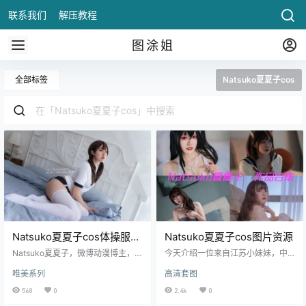
联系我们
解压教程
图涂姐
全部标签
Natsuko夏夏子cos
Natsuko夏夏子cos体操服，
Natsuko夏夏子cos图片资源
她的造型更加吸引眼球。
Natsuko夏夏子，微博动漫博主，来
今天介绍一位来自江苏小妹妹，中
自江苏的妹子，粉丝17万。Natsuk
文名字夏夏子，英文名字Natsuko，
唯美系列
高清套图
o_夏夏子的cos体操服以鲜艳的色彩
出生于1998年2月24日，Coser、微
和流畅.
博网红、.
568
0
2.4k
0