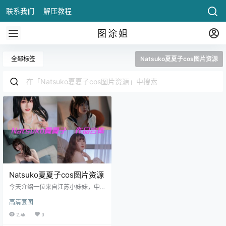
联系我们
解压教程
图涂姐
全部标签
Natsuko夏夏子cos图片资源
Natsuko夏夏子cos图片资源
今天介绍一位来自江苏小妹妹，中
文名字夏夏子，英文名字Natsuko，
高清套图
出生于1998年2月24日，Coser、微
博网红、.
2.4k
0