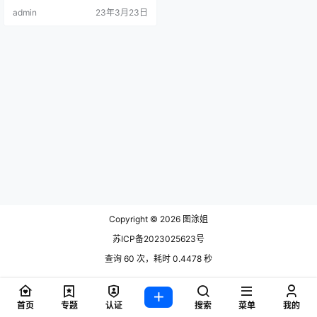
时工作多以角色扮演和傔职外拍工
admin
23年3月23日
作为主，随着对二茨元.
Copyright © 2026
图涂姐
苏ICP备2023025623号
查询 60 次，耗时 0.4478 秒
首页
专题
认证
搜索
菜单
我的