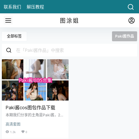
联系我们
解压教程
图涂姐
全部标签
Paki酱作品
Paki酱cos图包作品下载
本期我们分享的主角是Paki酱，20
02年出生于上海，摩羯座，身高16
高清套图
0cm，三围为82-58-76/cm，围脖
网荭、外拍模特，之前的围脖账号
1.2k
0
粉丝量达5万左右，Paki酱小姐姐平