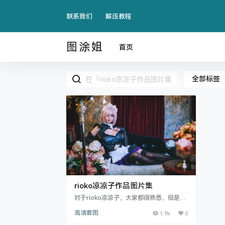
联系我们
解压教程
图涂姐
首页
全部标签
rioko凉凉子作品图片集
对于rioko凉凉子，大家都很熟悉，但是热
都热死，就有很多小伙伴不知道了，像很
高清套图
1.9k
0
多朋友都在找rioko凉凉子的.