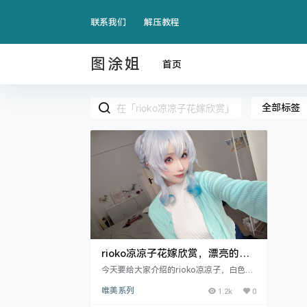
联系我们
解压教程
图涂姐
首页
全部标签
rioko凉凉子花嫁欣赏，漂亮的妹
子真的好
今天要给大家介绍的rioko凉凉子，白色的
蕾丝窗帘，竖立在两旁的白色的石膏雕像
唯美系列
1.2k
0
与身后的枪支模型形成了温柔.