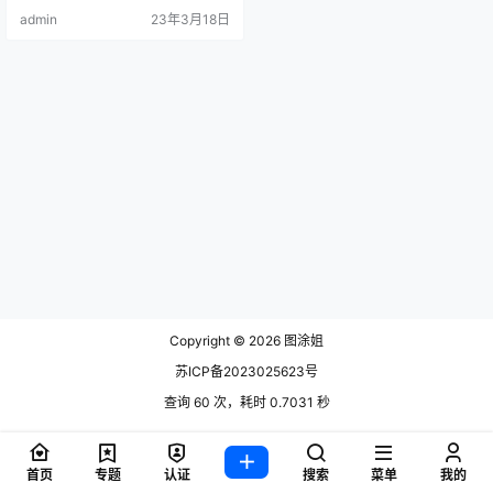
让自己cos的角色更加个性，这是值
admin
23年3月18日
得很多coser学.
Copyright © 2026
图涂姐
苏ICP备2023025623号
查询 60 次，耗时 0.7031 秒
首页
专题
认证
搜索
菜单
我的