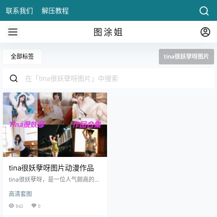
联系我们
解压教程
图涂姐
全部标签
tina很妖孽呀图片
tina很妖孽呀图片动漫作品
tina很妖孽呀，是一位人气颇高的co
ser，动漫博主，在微博上的粉丝人
高清套图
数17万。她虽然年龄并不大，但是
在cos圈子也是很有资历的人。在co
843
0
s角色的时候也会加入自己的想法，