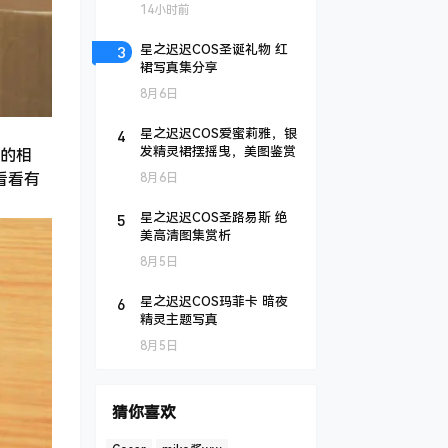
14小时前
3
星之迟迟COS圣诞礼物 红
裙写真集分享
8月6日
4
星之迟迟COS爱蜜莉雅，银
发精灵裙摆摇曳，美图鉴赏
的相
看看有
8月6日
5
星之迟迟COS圣路易斯 绝
美高清图集赏析
8月5日
6
星之迟迟COS玛菲卡 暗夜
精灵主题写真
8月5日
猜你喜欢