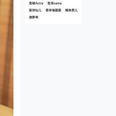
雪晴Astra
雪琪sama
面饼仙儿
香草喵露露
鳗鱼霏儿
鹿野希