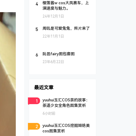
4
樱落酱w cos大凤赛车，上
演速度与魅力。
24年12月1日
5
周叽是可爱兔兔，照片来了
22年11月1日
6
阮邑fairy图包套图
23年6月22日
最近文章
1
yuuhui玉汇COS茶的故事：
茶道少女全角色图集赏析
6小时前
2
yuuhui玉汇COS挖掘姬绝美
cos图集赏析