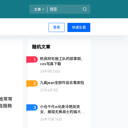
文章
登录
快速注册
随机文章
1
桃良阿宅施工队的故事图，
cos写真下载
24年8月24日
2
九曲jean全部作品合集图包
23年4月9日
她常常
包括我
3
小仓千代w化身冷艳剑圣
女，展现无畏战士的强大气
场
24年10月16日