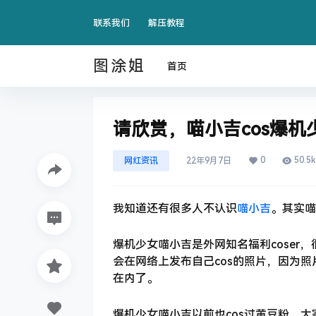
联系我们
解压教程
图涂姐
首页
请欣赏，喵小吉cos爆机
0
50.5k
网红资讯
22年9月7日
我知道还有很多人不认识
喵小吉
。其实喵
爆机少女喵小吉是外网知名福利coser
会在网络上发布自己cos的照片，因为
在内了。
爆机少女喵小吉以前也cos过黄豆粉。