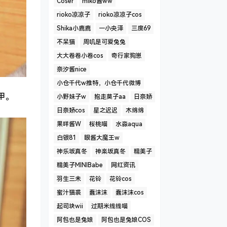
Coser
miko酱ww
rioko凉凉子
rioko凉凉子cos
Shika小鹿鹿
一小央泽
三度69
不呆猫
周叽是可爱兔兔
大大卷卷小卷cos
奇行家狗崽
奈汐酱nice
小仓千代w推特，小仓千代微博
甲。
小野妹子w
抱走莫子aa
日奈娇
日奈娇cos
星之迟迟
木绵绵
果咩酱W
桜桃喵
水淼aqua
白银81
眼酱大魔王w
神乐坂真冬
神楽坂真冬
糯美子
糯美子MINIBabe
网红资讯
羽生三未
花铃
花铃cos
蜜汁猫裘
蠢沫沫
蠢沫沫cos
起司块wii
过期米线线喵
阿包也是兔娘
阿包也是兔娘COS