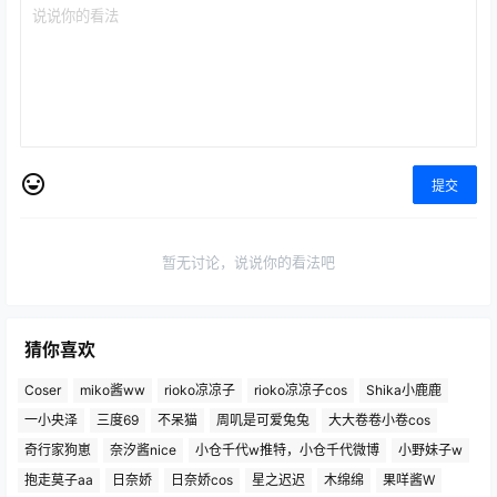
提交
暂无讨论，说说你的看法吧
猜你喜欢
Coser
miko酱ww
rioko凉凉子
rioko凉凉子cos
Shika小鹿鹿
一小央泽
三度69
不呆猫
周叽是可爱兔兔
大大卷卷小卷cos
奇行家狗崽
奈汐酱nice
小仓千代w推特，小仓千代微博
小野妹子w
抱走莫子aa
日奈娇
日奈娇cos
星之迟迟
木绵绵
果咩酱W