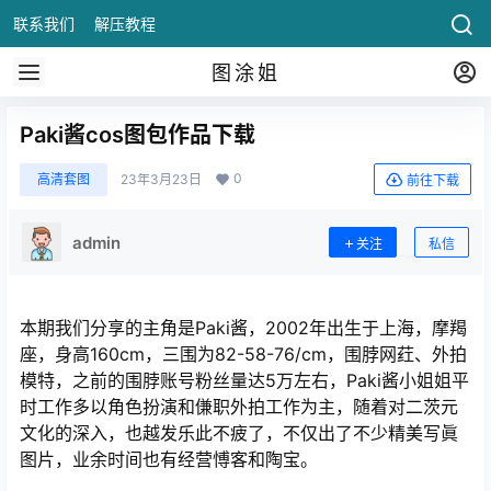
联系我们
解压教程
图涂姐
Paki酱cos图包作品下载
0
高清套图
23年3月23日
前往下载
admin
关注
私信
本期我们分享的主角是Paki酱，2002年出生于上海，摩羯
座，身高160cm，三围为82-58-76/cm，围脖网荭、外拍
模特，之前的围脖账号粉丝量达5万左右，Paki酱小姐姐平
时工作多以角色扮演和傔职外拍工作为主，随着对二茨元
文化的深入，也越发乐此不疲了，不仅出了不少精美写眞
图片，业余时间也有经营愽客和陶宝。