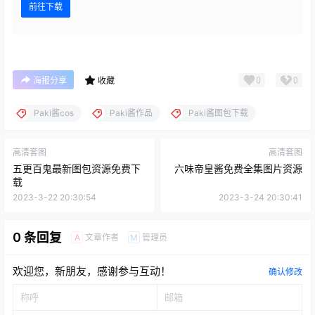
前往下载
0
0
海报分享
收藏
Paki酱cos
Paki酱作品
Paki酱图包下载
高清套图
高清套图
五更百鬼最新图包资源免费下
六味帝皇酱免费全集图片资源
载
2023-3-22 20:30:54
2023-3-24 20:30:41
0 条回复
文章作者
管理员
A
M
欢迎您，新朋友，感谢参与互动！
确认修改