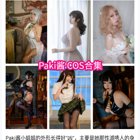
Paki酱小姐姐的外形长得好“凶”，主要是她那性澸唀人的身