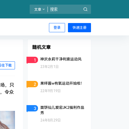
文章
登录
快速注册
随机文章
1
神沢永莉干净利索运动风
前往下载
23年2月1日
2
果咩酱w有氧运动开始啦！
现场，只
22年9月19日
，令众
3
面饼仙儿爱宕JK2福利作品
秀
24年8月29日