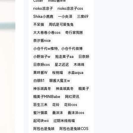
Coser
miko酱ww
rioko凉凉子
rioko凉凉子cos
Shika小鹿鹿
一小央泽
三度69
不呆猫
周叽是可爱兔兔
大大卷卷小卷cos
奇行家狗崽
奈汐酱nice
小仓千代w推特，小仓千代微博
小野妹子w
抱走莫子aa
日奈娇
日奈娇cos
星之迟迟
木绵绵
果咩酱W
桜桃喵
水淼aqua
白银81
眼酱大魔王w
神乐坂真冬
神楽坂真冬
糯美子
糯美子MINIBabe
网红资讯
羽生三未
花铃
花铃cos
蜜汁猫裘
蠢沫沫
蠢沫沫cos
起司块wii
过期米线线喵
阿包也是兔娘
阿包也是兔娘COS