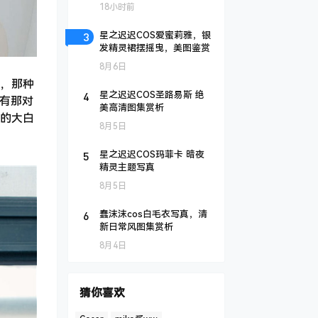
18小时前
3
星之迟迟COS爱蜜莉雅，银
发精灵裙摆摇曳，美图鉴赏
8月6日
，那种
4
星之迟迟COS圣路易斯 绝
还有那对
美高清图集赏析
的大白
8月5日
5
星之迟迟COS玛菲卡 暗夜
精灵主题写真
8月5日
6
蠢沫沫cos白毛衣写真，清
新日常风图集赏析
8月4日
猜你喜欢