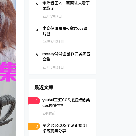
4
奈汐酱工人，画面让人看了
更绝了
22年9月7日
5
小容仔咕咕咕w魔女cos图
片包
24年8月23日
6
money冷冷全部作品美图包
合集
23年3月31日
最近文章
1
yuuhui玉汇COS挖掘姬绝美
cos图集赏析
2小时前
2
星之迟迟COS圣诞礼物 红
裙写真集分享