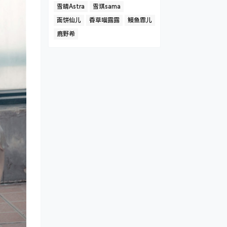
雪晴Astra
雪琪sama
面饼仙儿
香草喵露露
鳗鱼霏儿
鹿野希