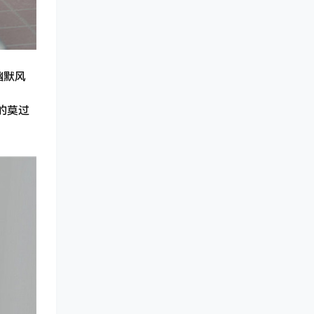
幽默风
的莫过