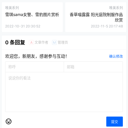
唯美系列
唯美系列
雪琪sama女警、雪豹图片赏析
香草喵露露 阳光庭院制服作品
欣赏
2022-10-31 20:30:52
2022-11-5 20:17:48
0 条回复
文章作者
管理员
A
M
欢迎您，新朋友，感谢参与互动！
确认修改
提交