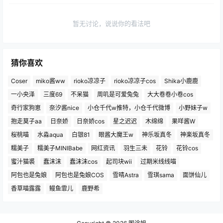
暂无讨论，说说你的看法吧
猜你喜欢
Coser
miko酱ww
rioko凉凉子
rioko凉凉子cos
Shika小鹿鹿
一小央泽
三度69
不呆猫
周叽是可爱兔兔
大大卷卷小卷cos
奇行家狗崽
奈汐酱nice
小仓千代w推特，小仓千代微博
小野妹子w
抱走莫子aa
日奈娇
日奈娇cos
星之迟迟
木绵绵
果咩酱W
桜桃喵
水淼aqua
白银81
眼酱大魔王w
神乐坂真冬
神楽坂真冬
糯美子
糯美子MINIBabe
网红资讯
羽生三未
花铃
花铃cos
蜜汁猫裘
蠢沫沫
蠢沫沫cos
起司块wii
过期米线线喵
阿包也是兔娘
阿包也是兔娘COS
雪晴Astra
雪琪sama
面饼仙儿
香草喵露露
鳗鱼霏儿
鹿野希