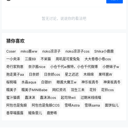
暂无讨论，说说你的看法吧
猜你喜欢
Coser
miko酱ww
rioko凉凉子
rioko凉凉子cos
Shika小鹿鹿
一小央泽
三度69
不呆猫
周叽是可爱兔兔
大大卷卷小卷cos
奇行家狗崽
奈汐酱nice
小仓千代w推特，小仓千代微博
小野妹子w
抱走莫子aa
日奈娇
日奈娇cos
星之迟迟
木绵绵
果咩酱W
桜桃喵
水淼aqua
白银81
眼酱大魔王w
神乐坂真冬
神楽坂真冬
糯美子
糯美子MINIBabe
网红资讯
羽生三未
花铃
花铃cos
蜜汁猫裘
蠢沫沫
蠢沫沫cos
起司块wii
过期米线线喵
阿包也是兔娘
阿包也是兔娘COS
雪晴Astra
雪琪sama
面饼仙儿
香草喵露露
鳗鱼霏儿
鹿野希