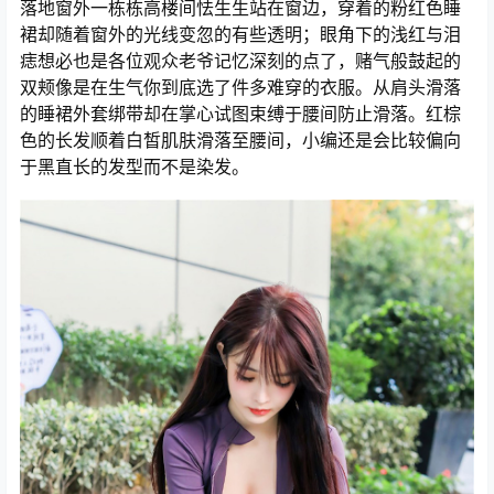
落地窗外一栋栋高楼间怯生生站在窗边，穿着的粉红色睡
裙却随着窗外的光线变忽的有些透明；眼角下的浅红与泪
痣想必也是各位观众老爷记忆深刻的点了，赌气般鼓起的
双颊像是在生气你到底选了件多难穿的衣服。从肩头滑落
的睡裙外套绑带却在掌心试图束缚于腰间防止滑落。红棕
色的长发顺着白皙肌肤滑落至腰间，小编还是会比较偏向
于黑直长的发型而不是染发。