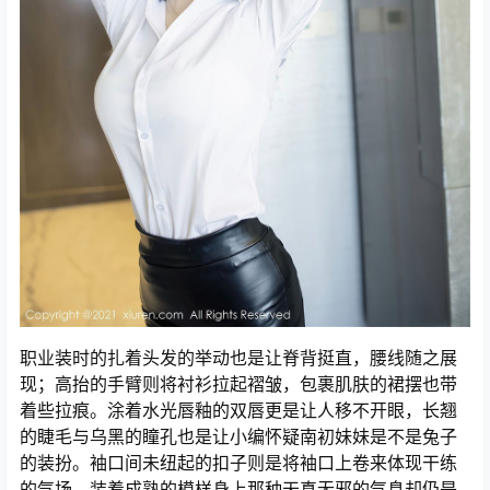
职业装时的扎着头发的举动也是让脊背挺直，腰线随之展
现；高抬的手臂则将衬衫拉起褶皱，包裹肌肤的裙摆也带
着些拉痕。涂着水光唇釉的双唇更是让人移不开眼，长翘
的睫毛与乌黑的瞳孔也是让小编怀疑南初妹妹是不是兔子
的装扮。袖口间未纽起的扣子则是将袖口上卷来体现干练
的气场，装着成熟的模样身上那种天真无邪的气息却仍是