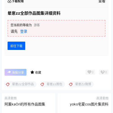
查看
下载权限
晕崽zz全部作品图集详细资料
您当前的等级为
游客
请先
登录
前往下载
0
0
海报分享
收藏
晕崽zz全部作品
晕崽zz图包
晕崽Zz微博
高清套图
高清套图
阿薰kaOri的所有作品图集
yoko宅夏cos图片集资料