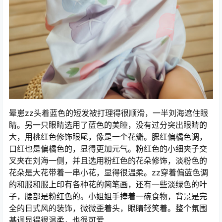
晕崽zz头着蓝色的短发被打理得很顺滑，一半刘海遮住眼
睛。另一只眼睛选用了蓝色的美瞳，没有过分突出眼睛的
大，用桃红色修饰眼尾，像是一个花瓣。腮红偏橘色调，
口红也是偏橘色的，显得更加元气。粉红色的小细夹子交
叉夹在刘海一侧，并且选用粉红色的花朵修饰，淡粉色的
花朵是大花带着一串小花，显得很温柔。zz穿着偏蓝色调
的和服和服上印有各种花的简笔画，还有一些淡绿色的叶
子，腰部是粉红色的。小姐姐手捧着一碗食物，背景是完
全的日式风的装饰，微微歪着头，眼睛轻笑着。整个氛围
基调显得很温柔，也很可爱