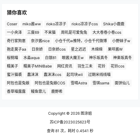
猜你喜欢
Coser
miko酱ww
rioko凉凉子
rioko凉凉子cos
Shika小鹿鹿
一小央泽
三度69
不呆猫
周叽是可爱兔兔
大大卷卷小卷cos
奇行家狗崽
奈汐酱nice
小仓千代w推特，小仓千代微博
小野妹子w
抱走莫子aa
日奈娇
日奈娇cos
星之迟迟
木绵绵
果咩酱W
桜桃喵
水淼aqua
白银81
眼酱大魔王w
神乐坂真冬
神楽坂真冬
糯美子
糯美子MINIBabe
网红资讯
羽生三未
花铃
花铃cos
蜜汁猫裘
蠢沫沫
蠢沫沫cos
起司块wii
过期米线线喵
阿包也是兔娘
阿包也是兔娘COS
雪晴Astra
雪琪sama
面饼仙儿
香草喵露露
鳗鱼霏儿
鹿野希
Copyright © 2026
图涂姐
苏ICP备2023025623号
查询 81 次，耗时 0.4541 秒