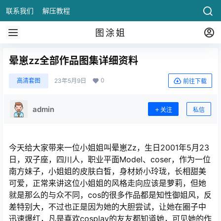
联系我们
解压教程
图涂姐
晕崽zz全部作品图集详细资料
0
高清套图
23年5月9日
前往下载
admin
关注
私信
今天给大家带来一位小姐姐叫晕崽Zz，生日2001年5月23
日，双子座，四川人，职业平面Model、coser，作为一位
南方妹子，小姐姐的皮肤白皙，身材娇小玲珑，长相甜美
可爱，正常来讲这位小姐姐的风格走向应该是萝莉，但她
就是那么的与众不同，cos的很多作品都是知性御姐风，反
差特别大，不过也正是因为她的大胆尝试，让她在圈子中
迅速爆红，凡是喜欢cosplay的友友都知道她，可见她的作