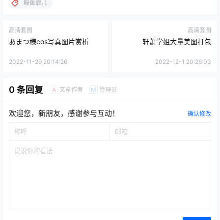
鳗鱼霏儿
高清套图
高清套图
あまつ様cos写真图片赏析
轩萧学姐大量美图打包
2022-11-29 20:14:26
2022-12-1 20:26:03
0 条回复
文章作者
管理员
A
M
欢迎您，新朋友，感谢参与互动！
确认修改