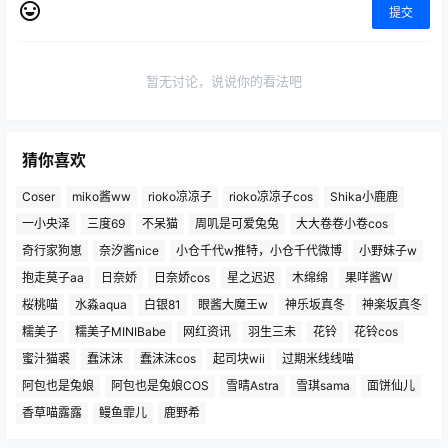
提交
暂无讨论，说说你的看法吧
猜你喜欢
Coser
miko酱ww
rioko凉凉子
rioko凉凉子cos
Shika小鹿鹿
一小央泽
三度69
不呆猫
周叽是可爱兔兔
大大卷卷小卷cos
奇行家狗崽
奈汐酱nice
小仓千代w推特，小仓千代微博
小野妹子w
抱走莫子aa
日奈娇
日奈娇cos
星之迟迟
木绵绵
果咩酱W
桜桃喵
水淼aqua
白银81
眼酱大魔王w
神乐坂真冬
神楽坂真冬
糯美子
糯美子MINIBabe
网红资讯
羽生三未
花铃
花铃cos
蜜汁猫裘
蠢沫沫
蠢沫沫cos
起司块wii
过期米线线喵
阿包也是兔娘
阿包也是兔娘COS
雪晴Astra
雪琪sama
面饼仙儿
香草喵露露
鳗鱼霏儿
鹿野希