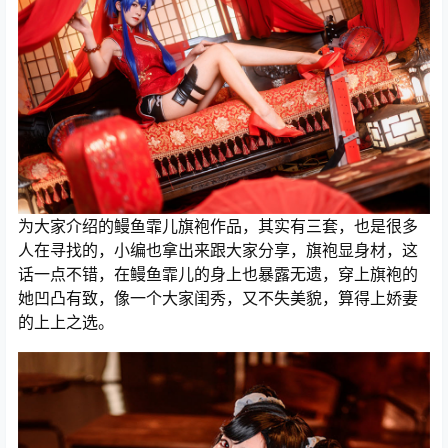
为大家介绍的鳗鱼霏儿旗袍作品，其实有三套，也是很多
人在寻找的，小编也拿出来跟大家分享，旗袍显身材，这
话一点不错，在鳗鱼霏儿的身上也暴露无遗，穿上旗袍的
她凹凸有致，像一个大家闺秀，又不失美貌，算得上娇妻
的上上之选。