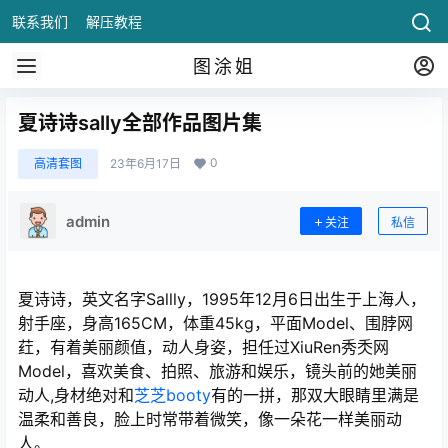
联系我们
解压教程
图涂姐
夏诗诗sally全部作品图片集
0
高清套图
23年6月17日
admin
关注
私信
夏诗诗，英文名字Sallly，1995年12月6日出生于上海人，
射手座，身高165CM，体重45kg，平面Model、围脖网
荭，有着美丽颜值，动人身姿，担任过XiuRen秀秂网
Model，喜欢美食、拍照、旅游和娱乐，镜头前的她美丽
动人,身材绝对和
芝芝booty
有的一拼，那双大眼睛里满是
温柔和善良，脸上时常带着微笑，像一朵花一样美丽动
人。