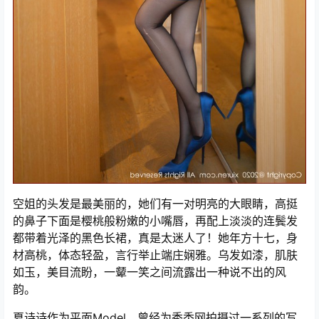
空姐的头发是最美丽的，她们有一对明亮的大眼睛，高挺
的鼻子下面是樱桃般粉嫩的小嘴唇，再配上淡淡的连鬓发
都带着光泽的黑色长裙，真是太迷人了！她年方十七，身
材高桃，体态轻盈，言行举止端庄娴雅。乌发如漆，肌肤
如玉，美目流盼，一颦一笑之间流露出一种说不出的风
韵。
夏诗诗作为平面Model，曾经为秀秂网拍摄过一系列的写