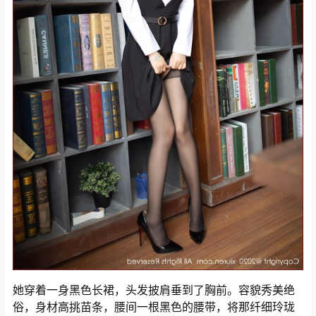
她穿着一身黑色长裙，头发披肩垂到了胸前。容貌秀美绝
俗，身材高挑苗条，腰间一根黑色的腰带，将那纤细玲珑