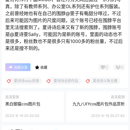
真，除了有教师系列、办公室OL系列还有护仕系列服装。
之前曾经她也有在自己的围脖@雯子有嚸甜分啍过，不过
后来可能因为图片的尺度问题，这个账号已经在围脖平台
里无法搜索到了。夏诗诗后来又有了新的围脖，围脖账号
是
@夏诗雯Sally
，可能因为是新的账号，里面的动态也不
是很多，粉丝数也不是很多只有1000多的粉丝量，不过后
来还是搜不到的。
0
0
海报分享
收藏
夏诗诗sally资源
夏诗诗全部作品
夏诗诗斗鱼主播
高清套图
高清套图
黑白御猫cos图片包
九九八XYcos图片包作品赏析
2023-6-16 20:30:00
2023-6-18 20:27:40