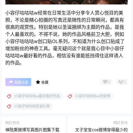
小容仔咕咕咕w经常在日常生活中分享令人赏心悦目的美
照，不论是精心拍摄的写真还是随性的日常瞬间，都具有
很高的观赏性。特别是她以圣诞捆绑为主题的作品，是我
个人最喜欢的。不得不说，她的作品风格前卫大胆，例如
小容仔咕咕咕w创口贴OL系列，不知道为什么创口贴成了
增加粉丝的神奇工具。毫无疑问这个就是我心目中小容仔
咕咕咕w最好看的作品，相信没有谁能抵挡得住这样诱人
的作品。
0
0
海报分享
收藏
小容仔咕咕咕w最好看的作品
小容仔咕咕咕w的微博
小容仔咕咕咕圣诞礼物
网红资讯
网红资讯
禅院熏微博写真图片图集下载
叉子宝宝cos微博穿得最少的