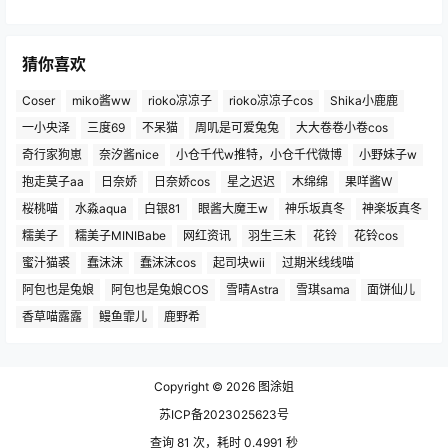
猜你喜欢
Coser
miko酱ww
rioko凉凉子
rioko凉凉子cos
Shika小鹿鹿
一小央泽
三度69
不呆猫
周叽是可爱兔兔
大大卷卷小卷cos
奇行家狗崽
奈汐酱nice
小仓千代w推特，小仓千代微博
小野妹子w
抱走莫子aa
日奈娇
日奈娇cos
星之迟迟
木绵绵
果咩酱W
桜桃喵
水淼aqua
白银81
眼酱大魔王w
神乐坂真冬
神楽坂真冬
糯美子
糯美子MINIBabe
网红资讯
羽生三未
花铃
花铃cos
蜜汁猫裘
蠢沫沫
蠢沫沫cos
起司块wii
过期米线线喵
阿包也是兔娘
阿包也是兔娘COS
雪晴Astra
雪琪sama
面饼仙儿
香草喵露露
鳗鱼霏儿
鹿野希
Copyright © 2026
图涂姐
苏ICP备2023025623号
查询 81 次，耗时 0.4991 秒