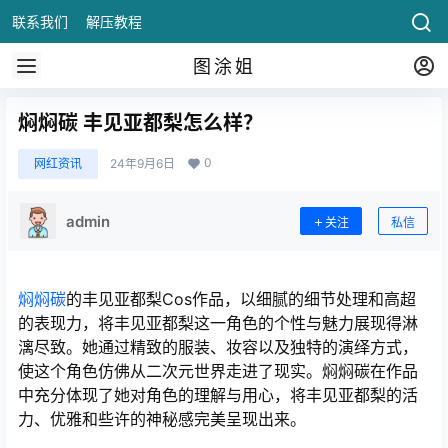
联系我们
解压教程
图涂姐
焖焖碳 丰见亚都梨怎么样？
0
网红资讯
24年9月6日
admin
关注
私信
焖焖碳
的丰见亚都梨Cos作品，以细腻的细节处理和高超
的表现力，将丰见亚都梨这一角色的个性与魅力展现得淋
漓尽致。她通过精致的服装、妆容以及独特的演绎方式，
使这个角色仿佛从二次元世界走进了现实。焖焖碳在作品
中充分体现了她对角色的理解与用心，将丰见亚都梨的活
力、优雅和些许的神秘感完美呈现出来。