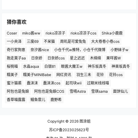
猜你喜欢
Coser
miko酱ww
rioko凉凉子
rioko凉凉子cos
Shika小鹿鹿
一小央泽
三度69
不呆猫
周叽是可爱兔兔
大大卷卷小卷cos
奇行家狗崽
奈汐酱nice
小仓千代w推特，小仓千代微博
小野妹子w
抱走莫子aa
日奈娇
日奈娇cos
星之迟迟
木绵绵
果咩酱W
桜桃喵
水淼aqua
白银81
眼酱大魔王w
神乐坂真冬
神楽坂真冬
糯美子
糯美子MINIBabe
网红资讯
羽生三未
花铃
花铃cos
蜜汁猫裘
蠢沫沫
蠢沫沫cos
起司块wii
过期米线线喵
阿包也是兔娘
阿包也是兔娘COS
雪晴Astra
雪琪sama
面饼仙儿
香草喵露露
鳗鱼霏儿
鹿野希
Copyright © 2026
图涂姐
苏ICP备2023025623号