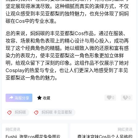
坚定展现得淋漓尽致。这种细腻而真实的演绎方式，不仅
让观众感受到丰见亚都梨的独特魅力，也充分体现了焖焖
碳在Cos中的专业水准。
总的来说，焖焖碳的丰见亚都梨Cos作品，通过在服装、
妆容、场景和角色表现上的精心设计与用心投入，成功再
现了这个经典角色的精髓。她以细致入微的还原和富有感
染力的表现力，使丰见亚都梨这一角色形象更加立体鲜
明，给观众留下了深刻的印象。这组作品不仅展示了她对
Cosplay的热爱与专业，也让人们更深入地感受到了丰见
亚都梨这一角色的魅力。
0
0
海报分享
收藏
焖焖碳
焖焖碳 丰见亚都梨
网红资讯
网红资讯
Fushii_海堂cos樱花兔兔图片
蠢沫沫穹妹Cos与个人风格的