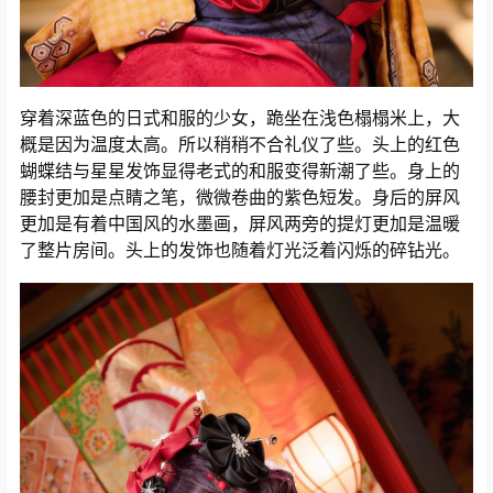
穿着深蓝色的日式和服的少女，跪坐在浅色榻榻米上，大
概是因为温度太高。所以稍稍不合礼仪了些。头上的红色
蝴蝶结与星星发饰显得老式的和服变得新潮了些。身上的
腰封更加是点睛之笔，微微卷曲的紫色短发。身后的屏风
更加是有着中国风的水墨画，屏风两旁的提灯更加是温暖
了整片房间。头上的发饰也随着灯光泛着闪烁的碎钻光。