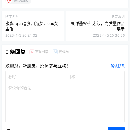
菌烨tako
唯美系列
唯美系列
水淼aqua喜多川海梦，cos女
果咩酱W-红太狼，高质量作品
主角
展示
2023-1-3 20:24:02
2023-1-5 20:30:36
0 条回复
文章作者
管理员
A
M
欢迎您，新朋友，感谢参与互动！
确认修改