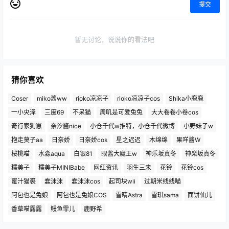
提交
暂无讨论，说说你的看法吧
猜你喜欢
Coser
miko酱ww
rioko凉凉子
rioko凉凉子cos
Shika小鹿鹿
一小央泽
三度69
不呆猫
周叽是可爱兔兔
大大卷卷小卷cos
奇行家狗崽
奈汐酱nice
小仓千代w推特，小仓千代微博
小野妹子w
抱走莫子aa
日奈娇
日奈娇cos
星之迟迟
木绵绵
果咩酱W
桜桃喵
水淼aqua
白银81
眼酱大魔王w
神乐坂真冬
神楽坂真冬
糯美子
糯美子MINIBabe
网红资讯
羽生三未
花铃
花铃cos
蜜汁猫裘
蠢沫沫
蠢沫沫cos
起司块wii
过期米线线喵
阿包也是兔娘
阿包也是兔娘COS
雪晴Astra
雪琪sama
面饼仙儿
香草喵露露
鳗鱼霏儿
鹿野希