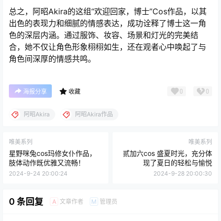
总之，阿昭Akira的这组“欢迎回家，博士”Cos作品，以其
出色的表现力和细腻的情感表达，成功诠释了博士这一角
色的深层内涵。通过服饰、妆容、场景和灯光的完美结
合，她不仅让角色形象栩栩如生，还在观者心中唤起了与
角色间深厚的情感共鸣。
0
0
海报分享
收藏
阿昭Akira
阿昭Akira作品
唯美系列
唯美系列
星野咪兔cos玛修女仆作品，
贰加六cos 盛夏时光，充分体
肢体动作既优雅又流畅！
现了夏日的轻松与愉悦
2024-9-24 20:00:24
2024-9-28 20:00:30
0 条回复
文章作者
管理员
A
M