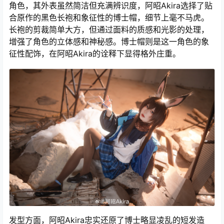
角色，其外表虽然简洁但充满辨识度，阿昭Akira选择了贴
合原作的黑色长袍和象征性的博士帽，细节上毫不马虎。
长袍的剪裁简单大方，但通过面料的质感和光影的处理，
增强了角色的立体感和神秘感。博士帽则是这一角色的象
征性配饰，在阿昭Akira的诠释下显得格外庄重。
发型方面，阿昭Akira忠实还原了博士略显凌乱的短发造