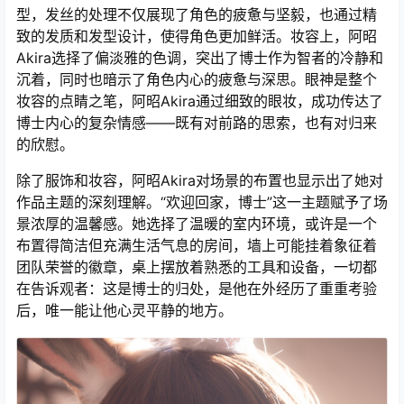
型，发丝的处理不仅展现了角色的疲惫与坚毅，也通过精
致的发质和发型设计，使得角色更加鲜活。妆容上，阿昭
Akira选择了偏淡雅的色调，突出了博士作为智者的冷静和
沉着，同时也暗示了角色内心的疲惫与深思。眼神是整个
妆容的点睛之笔，阿昭Akira通过细致的眼妆，成功传达了
博士内心的复杂情感——既有对前路的思索，也有对归来
的欣慰。
除了服饰和妆容，阿昭Akira对场景的布置也显示出了她对
作品主题的深刻理解。“欢迎回家，博士”这一主题赋予了场
景浓厚的温馨感。她选择了温暖的室内环境，或许是一个
布置得简洁但充满生活气息的房间，墙上可能挂着象征着
团队荣誉的徽章，桌上摆放着熟悉的工具和设备，一切都
在告诉观者：这是博士的归处，是他在外经历了重重考验
后，唯一能让他心灵平静的地方。