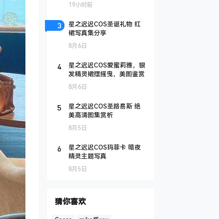
19小时前
3
星之迟迟COS圣诞礼物 红
裙写真集分享
8月6日
4
星之迟迟COS爱蜜莉雅，银
发精灵裙摆摇曳，美图鉴赏
8月6日
5
星之迟迟COS圣路易斯 绝
美高清图集赏析
8月5日
6
星之迟迟COS玛菲卡 暗夜
精灵主题写真
8月5日
猜你喜欢