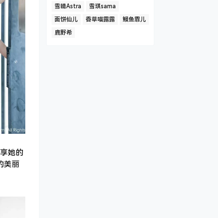
雪晴Astra
雪琪sama
面饼仙儿
香草喵露露
鳗鱼霏儿
鹿野希
享她的
的美丽