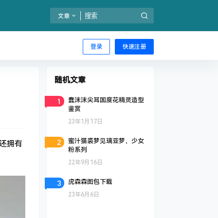
文章
登录
快速注册
随机文章
1
蠢沫沫尖耳国度花精灵造型
鉴赏
23年1月17日
2
蜜汁猫裘梦见璃亚梦，少女
还拥有
粉系列
22年9月16日
3
虎森森图包下载
23年6月6日