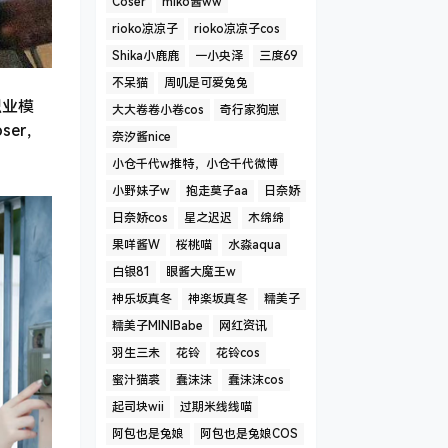
Coser
miko酱ww
rioko凉凉子
rioko凉凉子cos
Shika小鹿鹿
一小央泽
三度69
不呆猫
周叽是可爱兔兔
职业模
大大卷卷小卷cos
奇行家狗崽
er，
奈汐酱nice
小仓千代w推特，小仓千代微博
小野妹子w
抱走莫子aa
日奈娇
日奈娇cos
星之迟迟
木绵绵
果咩酱W
桜桃喵
水淼aqua
白银81
眼酱大魔王w
神乐坂真冬
神楽坂真冬
糯美子
糯美子MINIBabe
网红资讯
羽生三未
花铃
花铃cos
蜜汁猫裘
蠢沫沫
蠢沫沫cos
起司块wii
过期米线线喵
阿包也是兔娘
阿包也是兔娘COS