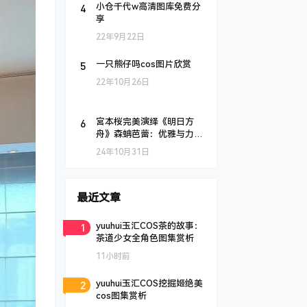
4
小仓千代w高清图库免费分
享
22年9月22日
5
一只熊仔吗cos图片欣赏
22年10月26日
6
宮本桜完美演绎《明日方
舟》森蚺芭蕾：优雅与力量
的完美结合
24年10月31日
最近文章
1
yuuhui玉汇COS茶的故事：
茶道少女全角色图集赏析
11小时前
2
yuuhui玉汇COS挖掘姬绝美
cos图集赏析