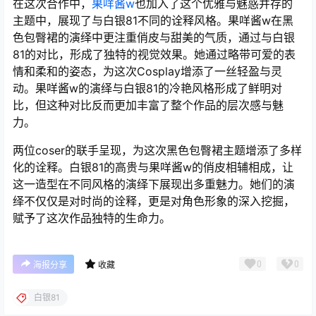
在这次合作中，
果咩酱w
也加入了这个优雅与魅惑并存的
主题中，展现了与白银81不同的诠释风格。果咩酱w在黑
色包臀裙的演绎中更注重俏皮与甜美的气质，通过与白银
81的对比，形成了独特的视觉效果。她通过略带可爱的表
情和柔和的姿态，为这次Cosplay增添了一丝轻盈与灵
动。果咩酱w的演绎与白银81的冷艳风格形成了鲜明对
比，但这种对比反而更加丰富了整个作品的层次感与魅
力。
两位coser的联手呈现，为这次黑色包臀裙主题增添了多样
化的诠释。白银81的高贵与果咩酱w的俏皮相辅相成，让
这一造型在不同风格的演绎下展现出多重魅力。她们的演
绎不仅仅是对时尚的诠释，更是对角色形象的深入挖掘，
赋予了这次作品独特的生命力。
0
0
海报分享
收藏
白银81