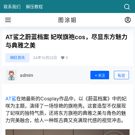
联系我们
解压教程
图涂姐
AT鲨之蔚蓝档案 妃咲旗袍cos，尽显东方魅力
与典雅之美
0
网红资讯
24年10月22日
admin
关注
私信
AT鲨
在她最新的Cosplay作品中，以《蔚蓝档案》中的妃
咲为主题，演绎了一场惊艳的旗袍秀。这套造型不仅展现
了妃咲的独特气质，还将东方旗袍的典雅之美与角色的魅
力完美融合，给人一种既古典又充满现代感的视觉冲击。