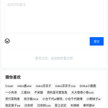
提交
暂无讨论，说说你的看法吧
猜你喜欢
Coser
miko酱ww
rioko凉凉子
rioko凉凉子cos
Shika小鹿鹿
一小央泽
三度69
不呆猫
周叽是可爱兔兔
大大卷卷小卷cos
奇行家狗崽
奈汐酱nice
小仓千代w推特，小仓千代微博
小野妹子w
抱走莫子aa
日奈娇
日奈娇cos
星之迟迟
木绵绵
果咩酱W