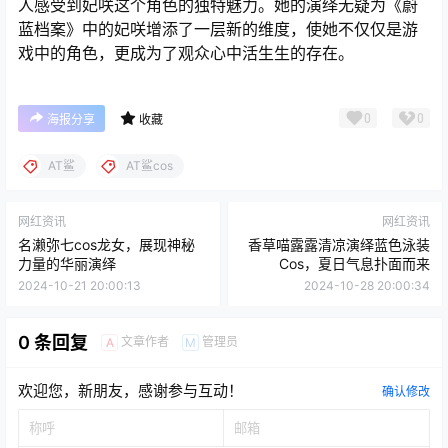
人感受到妃咲这个角色的独特魅力。她的演绎无疑为《蔚
蓝档案》中的妃咲增添了一层新的维度，使她不仅仅是游
戏中的角色，更成为了观众心中活生生的存在。
0
0
海报分享
收藏
AT鲨
AT鲨cos
网红资讯
网红资讯
名濑弥七cos龙女，展现神秘
香草喵露露清凉演绎蓝色泳装
力量的华丽演绎
Cos，夏日气息扑面而来
2024-10-21 20:00:13
2024-10-28 20:00:34
0 条回复
文章作者
管理员
A
M
欢迎您，新朋友，感谢参与互动！
确认修改