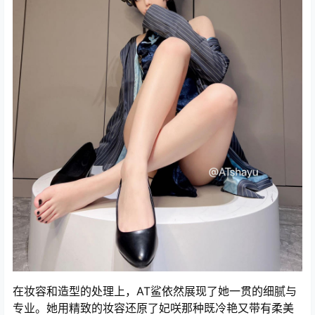
在妆容和造型的处理上，AT鲨依然展现了她一贯的细腻与
专业。她用精致的妆容还原了妃咲那种既冷艳又带有柔美