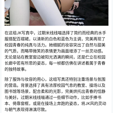
在这组JK写真中，过期米线线喵选择了简约而经典的水手
服搭配百褶裙，以清新的白色和蓝色为主调，完美再现了
校园青春的纯真与活力。她细腻的妆容突出了自然与甜美
的气质，而略带微笑的表情更为画面增添了一丝灵动感。
无论是站在教室窗边被阳光洒满的瞬间，还是伫立在校园
长廊中若有所思的姿态，每一帧都仿佛在讲述着属于青春
的独特故事。
除了服饰与妆容的用心，这组写真还特别注重场景与氛围
的营造。背景选择了具有浓厚校园气息的教室、操场以及
图书馆等场景，配合柔和的光影，完美烘托出青春的恬静
与美好。过期米线线喵通过一些细节动作，比如手捧书
本、倚靠窗框，或是在操场上奔跑的姿态，将JK风的灵动
与朝气表现得淋漓尽致。