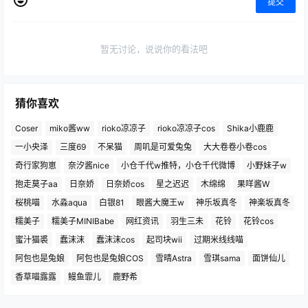
提交
暂无讨论，说说你的看法吧
猜你喜欢
Coser
miko酱ww
rioko凉凉子
rioko凉凉子cos
Shika小鹿鹿
一小央泽
三度69
不呆猫
周叽是可爱兔兔
大大卷卷小卷cos
奇行家狗崽
奈汐酱nice
小仓千代w推特，小仓千代微博
小野妹子w
抱走莫子aa
日奈娇
日奈娇cos
星之迟迟
木绵绵
果咩酱W
桜桃喵
水淼aqua
白银81
眼酱大魔王w
神乐坂真冬
神楽坂真冬
糯美子
糯美子MINIBabe
网红资讯
羽生三未
花铃
花铃cos
蜜汁猫裘
蠢沫沫
蠢沫沫cos
起司块wii
过期米线线喵
阿包也是兔娘
阿包也是兔娘COS
雪晴Astra
雪琪sama
面饼仙儿
香草喵露露
鳗鱼霏儿
鹿野希