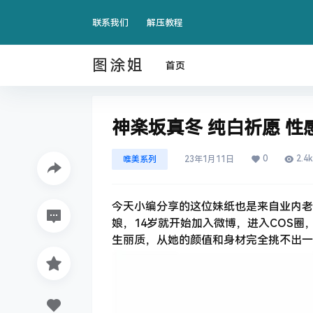
联系我们
解压教程
图涂姐
首页
神楽坂真冬 纯白祈愿 性
0
2.4k
唯美系列
23年1月11日
今天小编分享的这位妹纸也是来自业内老
娘，14岁就开始加入微博，进入COS圈
生丽质，从她的颜值和身材完全挑不出一