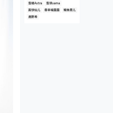
雪晴Astra
雪琪sama
面饼仙儿
香草喵露露
鳗鱼霏儿
鹿野希