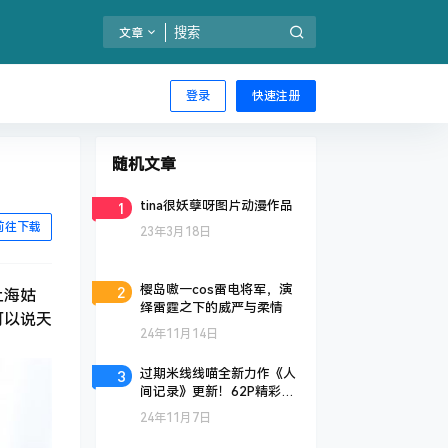
文章
登录
快速注册
随机文章
1
tina很妖孽呀图片动漫作品
前往下载
23年3月18日
2
樱岛嗷一cos雷电将军，演
上海姑
绎雷霆之下的威严与柔情
可以说天
24年11月14日
3
过期米线线喵全新力作《人
间记录》更新！62P精彩呈
现
24年11月7日