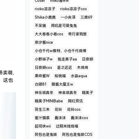
Coser
miko酱ww
rioko凉凉子
rioko凉凉子cos
Shika小鹿鹿
一小央泽
三度69
不呆猫
周叽是可爱兔兔
大大卷卷小卷cos
奇行家狗崽
奈汐酱nice
小仓千代w推特，小仓千代微博
小野妹子w
抱走莫子aa
日奈娇
日奈娇cos
星之迟迟
木绵绵
娇卖萌,
果咩酱W
桜桃喵
水淼aqua
，这也
白银81
眼酱大魔王w
神乐坂真冬
神楽坂真冬
糯美子
糯美子MINIBabe
网红资讯
羽生三未
花铃
花铃cos
蜜汁猫裘
蠢沫沫
蠢沫沫cos
起司块wii
过期米线线喵
阿包也是兔娘
阿包也是兔娘COS