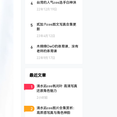
4
台湾的人气cos选手白神泱
22年12月19日
5
贰加六cos图文写真合集更
新
23年4月12日
6
木绵绵OwO的体育课，没有
老师的体育课
22年9月17日
最近文章
1
清水凪cos帆刈叶 高清写真
还原角色魅力
2小时前
2
清水凪cos图片合集赏析：
高质感写真与角色神韵