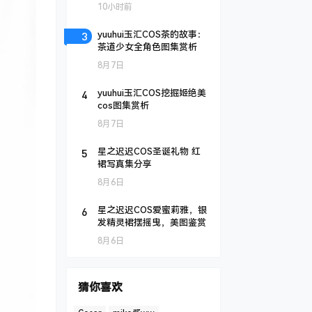
10小时前
3
yuuhui玉汇COS茶的故事：
茶道少女全角色图集赏析
8月7日
4
yuuhui玉汇COS挖掘姬绝美
cos图集赏析
8月7日
5
星之迟迟COS圣诞礼物 红
裙写真集分享
8月6日
6
星之迟迟COS爱蜜莉雅，银
发精灵裙摆摇曳，美图鉴赏
8月6日
猜你喜欢