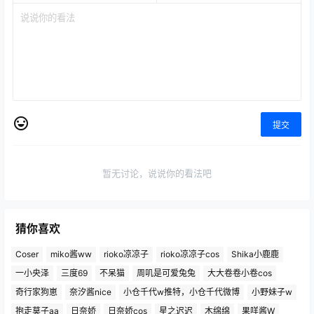
提交
暂无讨论，说说你的看法吧
猜你喜欢
Coser
miko酱ww
rioko凉凉子
rioko凉凉子cos
Shika小鹿鹿
一小央泽
三度69
不呆猫
周叽是可爱兔兔
大大卷卷小卷cos
奇行家狗崽
奈汐酱nice
小仓千代w推特，小仓千代微博
小野妹子w
抱走莫子aa
日奈娇
日奈娇cos
星之迟迟
木绵绵
果咩酱W