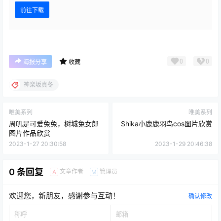
前往下载
0
0
海报分享
收藏
神楽坂真冬
唯美系列
唯美系列
周叽是可爱兔兔，树城兔女郎
Shika小鹿鹿羽鸟cos图片欣赏
图片作品欣赏
2023-1-27 20:30:58
2023-1-29 20:46:38
0 条回复
文章作者
管理员
A
M
欢迎您，新朋友，感谢参与互动！
确认修改