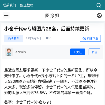
联系我们
解压教程
图涂姐
小仓千代w专辑图片28套，后面持续更新
0
高清套图
22年9月24日
前往下载
admin
关注
私信
最近应网友要求更新一下小仓千代w的最新图集，所以今
天她来了。小仓千代w是小破站上面的一名UP主，想想昨
天520图图还去她的直播间逛了一圈呢，不过图图关注的
人太多，就没多做停留。小仓千代w的人气是相当高的，
她的围脖人气高达75.6W，不过她的年龄一直是个谜。
名字：小仓千代w(小倉ちよ)