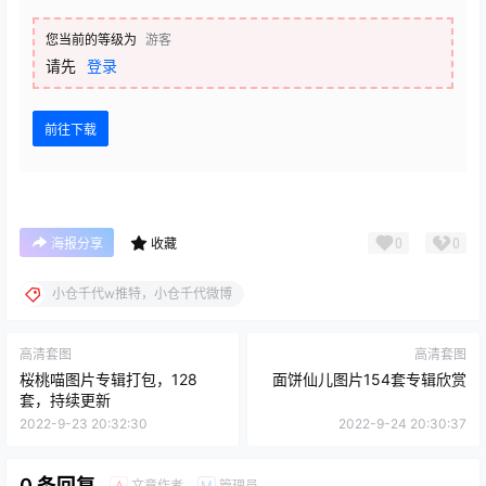
您当前的等级为
游客
请先
登录
前往下载
0
0
海报分享
收藏
小仓千代w推特，小仓千代微博
高清套图
高清套图
桜桃喵图片专辑打包，128
面饼仙儿图片154套专辑欣赏
套，持续更新
2022-9-23 20:32:30
2022-9-24 20:30:37
0 条回复
文章作者
管理员
A
M