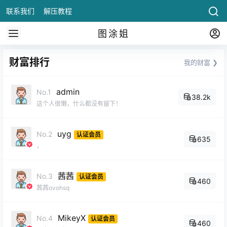
联系我们
解压教程
图涂姐
财富排行
我的财富 ❯
admin
No.1
38.2k
这个人很懒，什么都没有留下！
uyg
No.2
认证会员
635
，
茜茜
No.3
认证会员
460
茜茜ovohsq
MikeyX
No.4
认证会员
460