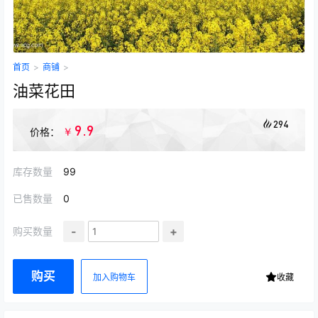
首页
>
商铺
>
油菜花田
294
9.9
￥
价格：
库存数量
99
已售数量
0
-
+
购买数量
购买
加入购物车
收藏