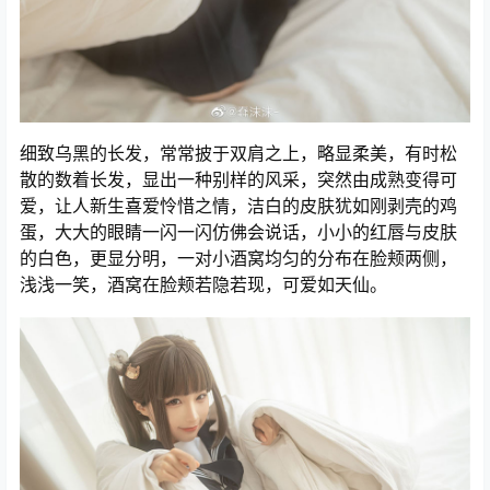
细致乌黑的长发，常常披于双肩之上，略显柔美，有时松
散的数着长发，显出一种别样的风采，突然由成熟变得可
爱，让人新生喜爱怜惜之情，洁白的皮肤犹如刚剥壳的鸡
蛋，大大的眼睛一闪一闪仿佛会说话，小小的红唇与皮肤
的白色，更显分明，一对小酒窝均匀的分布在脸颊两侧，
浅浅一笑，酒窝在脸颊若隐若现，可爱如天仙。