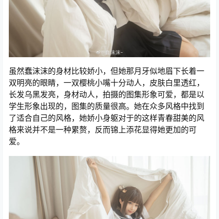
虽然蠢沫沫的身材比较娇小，但她那月牙似地眉下长着一
双明亮的眼睛，一双樱桃小嘴十分动人，皮肤白里透红，
长发乌黑发亮，身材动人，拍摄的图集形象可爱，都是以
学生形象出现的，图集的质量很高。她在众多风格中找到
了适合自己的风格，她娇小身躯对于的这样青春甜美的风
格来说并不是一种累赘，反而锦上添花显得她更加的可
爱。