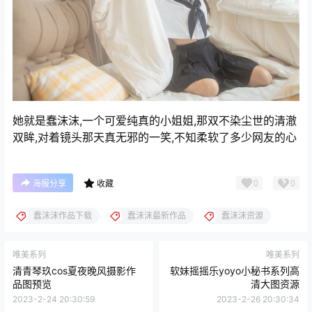
她就是蠢沫沫,一个可爱纯真的小姐姐,那双不染尘世的清澈
双眸,对着镜头那天真无邪的一笑,不知柔软了多少网友的心
0
0
海报分享
收藏
蠢沫沫作品下载
蠢沫沫最新作品
蠢沫沫资源
唯美系列
唯美系列
清青琴玖cos夏夜晚风摄影作
软妹摇摇乐yoyo小秘书系列高
品图预览
清大图资源
2023-2-24 20:30:59
2023-2-26 20:30:34