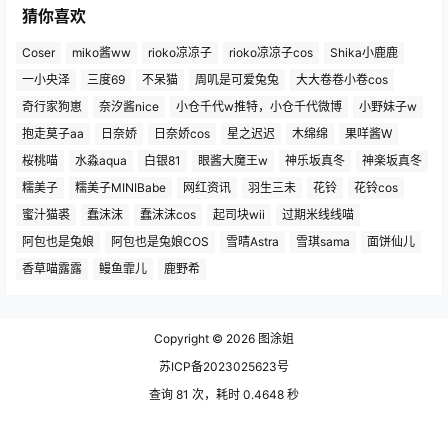
猜你喜欢
Coser
miko酱ww
rioko凉凉子
rioko凉凉子cos
Shika小鹿鹿
一小央泽
三度69
不呆猫
周叽是可爱兔兔
大大卷卷小卷cos
奇行家狗崽
奈汐酱nice
小仓千代w推特，小仓千代微博
小野妹子w
抱走莫子aa
日奈娇
日奈娇cos
星之迟迟
木绵绵
果咩酱W
桜桃喵
水淼aqua
白银81
眼酱大魔王w
神乐坂真冬
神楽坂真冬
糯美子
糯美子MINIBabe
网红资讯
羽生三未
花铃
花铃cos
蜜汁猫裘
蠢沫沫
蠢沫沫cos
起司块wii
过期米线线喵
阿包也是兔娘
阿包也是兔娘COS
雪晴Astra
雪琪sama
面饼仙儿
香草喵露露
鳗鱼霏儿
鹿野希
Copyright © 2026
图涂姐
苏ICP备2023025623号
查询 81 次，耗时 0.4648 秒