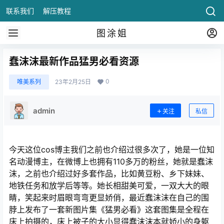
联系我们
解压教程
图涂姐
蠢沫沫最新作品猛男必看资源
0
唯美系列
23年2月25日
admin
关注
私信
今天这位cos博主我们之前也介绍过很多次了，她是一位知
名动漫博主，在微博上也拥有110多万的粉丝，她就是蠢沫
沫，之前也介绍过好多套作品，比如黄豆粉、乡下妹妹、
地铁任务和放学后等等。她长相甜美可爱，一双大大的眼
睛，笑起来时眉眼弯弯更显娇俏，最近蠢沫沫在自己的围
脖上发布了一套新图片集《猛男必看》这套图集是全程在
床上拍摄的，床上被子的大小显得蠢沫沫本就娇小的身躯