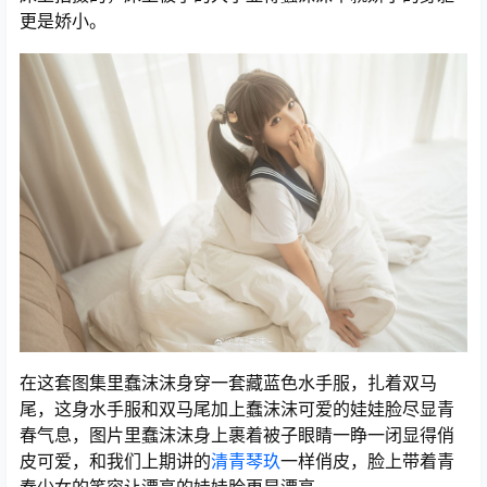
更是娇小。
在这套图集里蠢沫沫身穿一套藏蓝色水手服，扎着双马
尾，这身水手服和双马尾加上蠢沫沫可爱的娃娃脸尽显青
春气息，图片里蠢沫沫身上裹着被子眼睛一睁一闭显得俏
皮可爱，和我们上期讲的
清青琴玖
一样俏皮，脸上带着青
春少女的笑容让漂亮的娃娃脸更是漂亮。