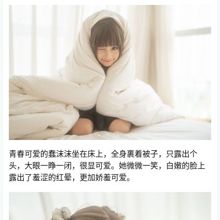
青春可爱的蠢沫沫坐在床上，全身裹着被子，只露出个
头，大眼一睁一闭，很显可爱。她微微一笑，白嫩的脸上
露出了羞涩的红晕，更加娇羞可爱。