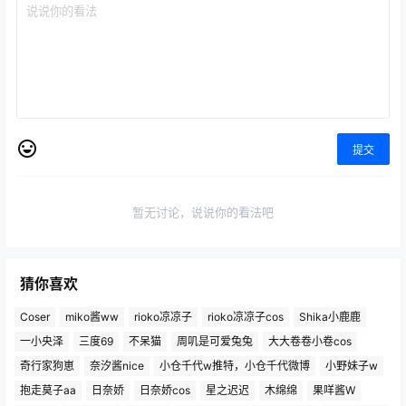
提交
暂无讨论，说说你的看法吧
猜你喜欢
Coser
miko酱ww
rioko凉凉子
rioko凉凉子cos
Shika小鹿鹿
一小央泽
三度69
不呆猫
周叽是可爱兔兔
大大卷卷小卷cos
奇行家狗崽
奈汐酱nice
小仓千代w推特，小仓千代微博
小野妹子w
抱走莫子aa
日奈娇
日奈娇cos
星之迟迟
木绵绵
果咩酱W