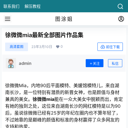
联系我们
解压教程
图涂姐
徐微微mia最新全部图片作品集
0
高清套图
23年3月10日
前往下载
admin
关注
私信
徐微微Mia，内地90后平面模特、美媛馆模特儿，来自湖
南长沙，是一位特别有潜质的新晋女神，也是颜值与身材
兼具的美女。
徐微微mia
能在一众大美女中脱颖而出，肯定
有她的独到之处，这位来自湖南长沙的网红模特是以为90
后，虽说徐微微已经有25岁的年纪在圈内也不算年轻了，
不过她靠的是巅峰的颜值和标准的身材赢得了众多网友的
支持和热爱。