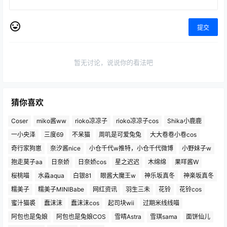
提交
暂无讨论，说说你的看法吧
猜你喜欢
Coser
miko酱ww
rioko凉凉子
rioko凉凉子cos
Shika小鹿鹿
一小央泽
三度69
不呆猫
周叽是可爱兔兔
大大卷卷小卷cos
奇行家狗崽
奈汐酱nice
小仓千代w推特，小仓千代微博
小野妹子w
抱走莫子aa
日奈娇
日奈娇cos
星之迟迟
木绵绵
果咩酱W
桜桃喵
水淼aqua
白银81
眼酱大魔王w
神乐坂真冬
神楽坂真冬
糯美子
糯美子MINIBabe
网红资讯
羽生三未
花铃
花铃cos
蜜汁猫裘
蠢沫沫
蠢沫沫cos
起司块wii
过期米线线喵
阿包也是兔娘
阿包也是兔娘COS
雪晴Astra
雪琪sama
面饼仙儿