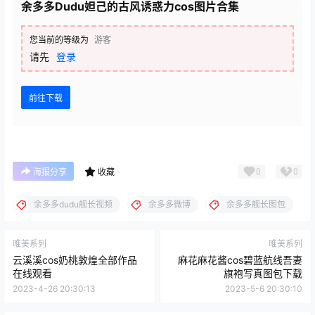
余多多Dudu妲己的古风诱惑力cos图片合集
您当前的等级为
游客
请先
登录
前往下载
0
0
海报分享
收藏
余多多dudu舰长视频
余多多微博
余多多舰长图包
唯美系列
唯美系列
云溪溪cos奶桃敦煌全部作品
麻花麻花酱cos碧蓝航线吾妻
在线观看
旗袍写真图包下载
2023-4-26 20:30:13
2023-5-6 20:30:10