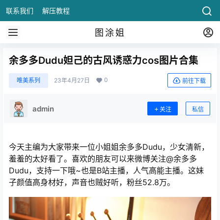
联系我们
解压教程
图涂姐
余多多Dudu妲己的古风诱惑力cos图片合集
0
唯美系列
23年4月27日
前往下载
admin
关注
私信
今天主编为大家带来一位小姐姐余多多Dudu，少女清新，
羞羞的太好看了。喜欢的朋友可以来微博关注@余多多
Dudu，支持一下哦~也是B站主播，人气高能主播。这妹
子颜值高身材好，声音也贼好听，粉丝52.8万。