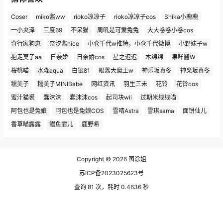
Coser
miko酱ww
rioko凉凉子
rioko凉凉子cos
Shika小鹿鹿
一小央泽
三度69
不呆猫
周叽是可爱兔兔
大大卷卷小卷cos
奇行家狗崽
奈汐酱nice
小仓千代w推特，小仓千代微博
小野妹子w
抱走莫子aa
日奈娇
日奈娇cos
星之迟迟
木绵绵
果咩酱W
桜桃喵
水淼aqua
白银81
眼酱大魔王w
神乐坂真冬
神楽坂真冬
糯美子
糯美子MINIBabe
网红资讯
羽生三未
花铃
花铃cos
蜜汁猫裘
蠢沫沫
蠢沫沫cos
起司块wii
过期米线线喵
阿包也是兔娘
阿包也是兔娘COS
雪晴Astra
雪琪sama
面饼仙儿
香草喵露露
鳗鱼霏儿
鹿野希
Copyright © 2026
图涂姐
苏ICP备2023025623号
查询 81 次，耗时 0.4636 秒