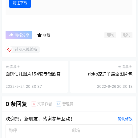
前往下载
0
0
海报分享
收藏
过期米线线喵
高清套图
高清套图
面饼仙儿图片154套专辑欣赏
rioko凉凉子最全图片包
2022-9-24 20:30:37
2022-9-26 20:30:18
0 条回复
文章作者
管理员
A
M
欢迎您，新朋友，感谢参与互动！
确认修改