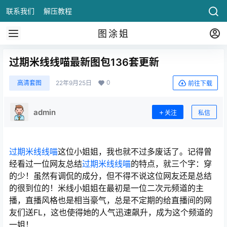
联系我们
解压教程
图涂姐
过期米线线喵最新图包136套更新
0
高清套图
22年9月25日
前往下载
admin
关注
私信
过期米线线喵
这位小姐姐，我也就不过多废话了。记得曾
经看过一位网友总结
过期米线线喵
的特点，就三个字：穿
的少！虽然有调侃的成分，但不得不说这位网友还是总结
的很到位的！米线小姐姐在最初是一位二次元频道的主
播，直播风格也是相当豪气，总是不定期的给直播间的网
友们送FL，这也使得她的人气迅速飙升，成为这个频道的
一姐！