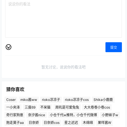
提交
暂无讨论，说说你的看法吧
猜你喜欢
Coser
miko酱ww
rioko凉凉子
rioko凉凉子cos
Shika小鹿鹿
一小央泽
三度69
不呆猫
周叽是可爱兔兔
大大卷卷小卷cos
奇行家狗崽
奈汐酱nice
小仓千代w推特，小仓千代微博
小野妹子w
抱走莫子aa
日奈娇
日奈娇cos
星之迟迟
木绵绵
果咩酱W