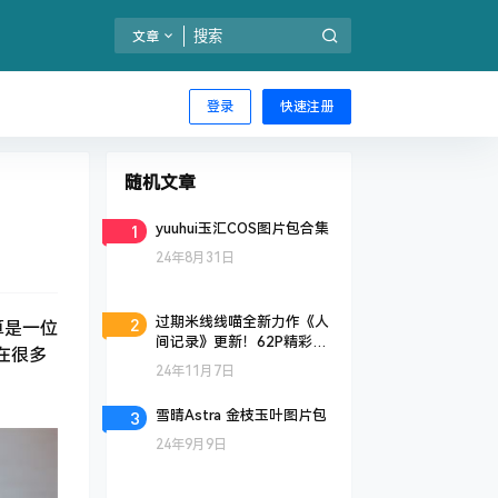
文章
登录
快速注册
随机文章
1
yuuhui玉汇COS图片包合集
24年8月31日
2
过期米线线喵全新力作《人
算是一位
间记录》更新！62P精彩呈
在很多
现
24年11月7日
3
雪晴Astra 金枝玉叶图片包
24年9月9日