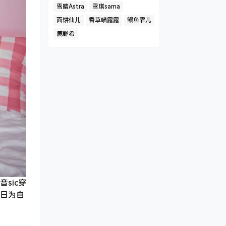
雪晴Astra
雪琪sama
面饼仙儿
香草喵露露
鳗鱼霏儿
鹿野希
sic穿
日为自