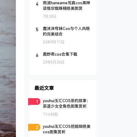
4
雨波haneame写真cos黑神
话悟空蜘蛛精绝美图赏
7月28日
5
蠢沫沫穹妹Cos与个人风格
的完美结合
24年9月11日
6
鹿野希cos合集下载
23年5月26日
最近文章
1
yuuhui玉汇COS茶的故事：
茶道少女全角色图集赏析
11小时前
2
yuuhui玉汇COS挖掘姬绝美
cos图集赏析