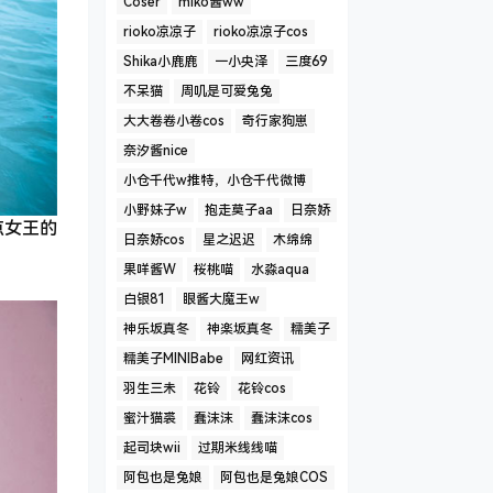
Coser
miko酱ww
rioko凉凉子
rioko凉凉子cos
Shika小鹿鹿
一小央泽
三度69
不呆猫
周叽是可爱兔兔
大大卷卷小卷cos
奇行家狗崽
奈汐酱nice
小仓千代w推特，小仓千代微博
小野妹子w
抱走莫子aa
日奈娇
点女王的
日奈娇cos
星之迟迟
木绵绵
果咩酱W
桜桃喵
水淼aqua
白银81
眼酱大魔王w
神乐坂真冬
神楽坂真冬
糯美子
糯美子MINIBabe
网红资讯
羽生三未
花铃
花铃cos
蜜汁猫裘
蠢沫沫
蠢沫沫cos
起司块wii
过期米线线喵
阿包也是兔娘
阿包也是兔娘COS