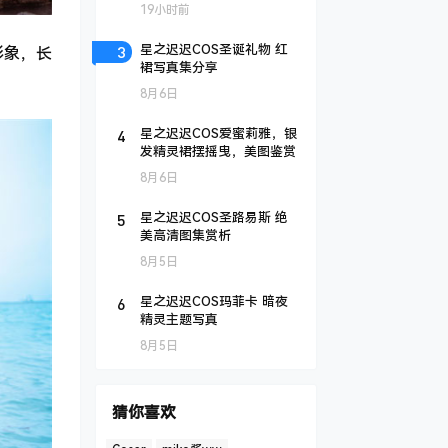
19小时前
3
星之迟迟COS圣诞礼物 红
形象，长
裙写真集分享
8月6日
4
星之迟迟COS爱蜜莉雅，银
发精灵裙摆摇曳，美图鉴赏
8月6日
5
星之迟迟COS圣路易斯 绝
美高清图集赏析
8月5日
6
星之迟迟COS玛菲卡 暗夜
精灵主题写真
8月5日
猜你喜欢