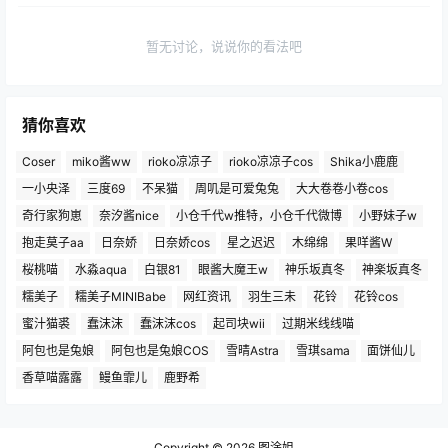
暂无讨论，说说你的看法吧
猜你喜欢
Coser
miko酱ww
rioko凉凉子
rioko凉凉子cos
Shika小鹿鹿
一小央泽
三度69
不呆猫
周叽是可爱兔兔
大大卷卷小卷cos
奇行家狗崽
奈汐酱nice
小仓千代w推特，小仓千代微博
小野妹子w
抱走莫子aa
日奈娇
日奈娇cos
星之迟迟
木绵绵
果咩酱W
桜桃喵
水淼aqua
白银81
眼酱大魔王w
神乐坂真冬
神楽坂真冬
糯美子
糯美子MINIBabe
网红资讯
羽生三未
花铃
花铃cos
蜜汁猫裘
蠢沫沫
蠢沫沫cos
起司块wii
过期米线线喵
阿包也是兔娘
阿包也是兔娘COS
雪晴Astra
雪琪sama
面饼仙儿
香草喵露露
鳗鱼霏儿
鹿野希
Copyright © 2026
图涂姐