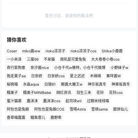
暂无讨论，说说你的看法吧
猜你喜欢
Coser
miko酱ww
rioko凉凉子
rioko凉凉子cos
Shika小鹿鹿
一小央泽
三度69
不呆猫
周叽是可爱兔兔
大大卷卷小卷cos
奇行家狗崽
奈汐酱nice
小仓千代w推特，小仓千代微博
小野妹子w
抱走莫子aa
日奈娇
日奈娇cos
星之迟迟
木绵绵
果咩酱W
桜桃喵
水淼aqua
白银81
眼酱大魔王w
神乐坂真冬
神楽坂真冬
糯美子
糯美子MINIBabe
网红资讯
羽生三未
花铃
花铃cos
蜜汁猫裘
蠢沫沫
蠢沫沫cos
起司块wii
过期米线线喵
阿包也是兔娘
阿包也是兔娘COS
雪晴Astra
雪琪sama
面饼仙儿
香草喵露露
鳗鱼霏儿
鹿野希