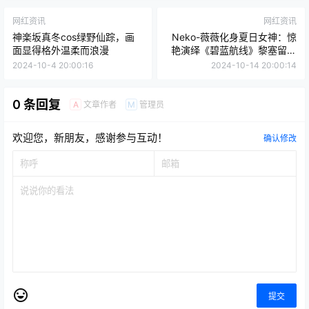
网红资讯
网红资讯
神楽坂真冬cos绿野仙踪，画
Neko-薇薇化身夏日女神：惊
面显得格外温柔而浪漫
艳演绎《碧蓝航线》黎塞留泳
装造型
2024-10-4 20:00:16
2024-10-14 20:00:14
0 条回复
文章作者
管理员
A
M
欢迎您，新朋友，感谢参与互动！
确认修改
提交