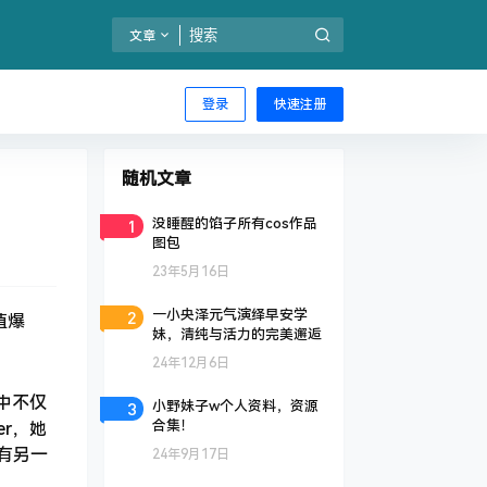
文章
登录
快速注册
随机文章
1
没睡醒的馅子所有cos作品
图包
23年5月16日
2
一小央泽元气演绎早安学
值爆
妹，清纯与活力的完美邂逅
24年12月6日
中不仅
3
小野妹子w个人资料，资源
合集！
r，她
有另一
24年9月17日