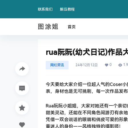
联系我们
解压教程
图涂姐
首页
rua阮阮(幼犬日记)作
0
1.
网红资讯
24年12月12日
今天要给大家介绍一位超人气的Coser
表，身材也是无可挑剔，每一次作品发布
Rua阮阮小姐姐，大家对她还有一个亲
甜美灵动，还能在不同角色间游刃有余地切
凭借一双会说话的眼睛和俏皮可爱的形象
重迷人的身份——风格独特的摄影师！