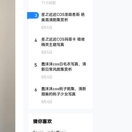
11小时前
3
星之迟迟COS圣路易斯 绝
美高清图集赏析
8月5日
4
星之迟迟COS玛菲卡 暗夜
精灵主题写真
8月5日
5
蠢沫沫cos白毛衣写真，清
新日常风图集赏析
8月4日
6
蠢沫沫cos桃子图集，清新
甜美的桃子少女写真
8月4日
猜你喜欢