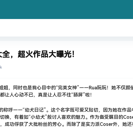
品大全，超火作品大曝光！
9k
小姐姐，同时也是我心目中的“完美女神”——Rua阮阮！她不仅颜
都让人心动不已，真是让人忍不住“舔屏”啦！
切的称呼——“幼犬日记”。这个名字既可爱又贴切，因为她在作品
换，有着如“小幼犬”般讨人喜欢的魅力。作为备受瞩目的Cose
，成功俘获了大批粉丝的芳心。而除了是实力派Coser外，她还