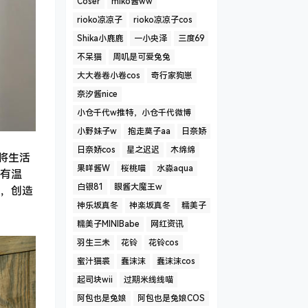
Coser
miko酱ww
rioko凉凉子
rioko凉凉子cos
Shika小鹿鹿
一小央泽
三度69
不呆猫
周叽是可爱兔兔
大大卷卷小卷cos
奇行家狗崽
奈汐酱nice
小仓千代w推特，小仓千代微博
小野妹子w
抱走莫子aa
日奈娇
日奈娇cos
星之迟迟
木绵绵
将生活
果咩酱W
桜桃喵
水淼aqua
有温
白银81
眼酱大魔王w
，创造
神乐坂真冬
神楽坂真冬
糯美子
糯美子MINIBabe
网红资讯
羽生三未
花铃
花铃cos
蜜汁猫裘
蠢沫沫
蠢沫沫cos
起司块wii
过期米线线喵
阿包也是兔娘
阿包也是兔娘COS