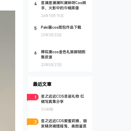
4
星澜是澜澜叫澜妹呀Cos纲
手，火影中的巾帼英雄
24年10月15日
5
Paki酱cos图包作品下载
23年3月23日
6
禅院熏cos金色礼服脚链图
集资源
23年5月27日
最近文章
1
星之迟迟COS圣诞礼物 红
裙写真集分享
3小时前
2
星之迟迟COS爱蜜莉雅，银
发精灵裙摆摇曳，美图鉴赏