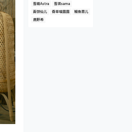
雪晴Astra
雪琪sama
面饼仙儿
香草喵露露
鳗鱼霏儿
鹿野希