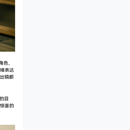
角色，
绪表达
次出镜都
的目
惊喜的