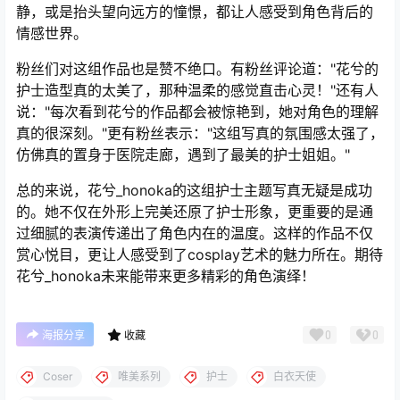
静，或是抬头望向远方的憧憬，都让人感受到角色背后的
情感世界。
粉丝们对这组作品也是赞不绝口。有粉丝评论道："花兮的
护士造型真的太美了，那种温柔的感觉直击心灵！"还有人
说："每次看到花兮的作品都会被惊艳到，她对角色的理解
真的很深刻。"更有粉丝表示："这组写真的氛围感太强了，
仿佛真的置身于医院走廊，遇到了最美的护士姐姐。"
总的来说，花兮_honoka的这组护士主题写真无疑是成功
的。她不仅在外形上完美还原了护士形象，更重要的是通
过细腻的表演传递出了角色内在的温度。这样的作品不仅
赏心悦目，更让人感受到了cosplay艺术的魅力所在。期待
花兮_honoka未来能带来更多精彩的角色演绎！
0
0
海报分享
收藏
Coser
唯美系列
护士
白衣天使