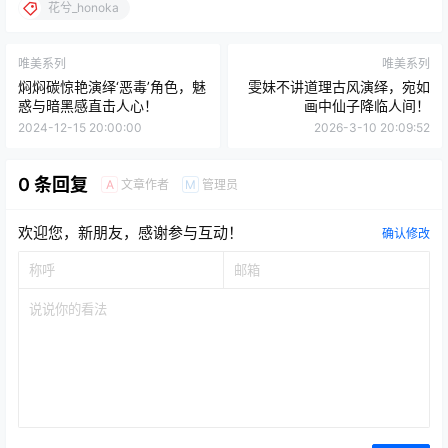
花兮_honoka
唯美系列
唯美系列
焖焖碳惊艳演绎‘恶毒’角色，魅
雯妹不讲道理古风演绎，宛如
惑与暗黑感直击人心！
画中仙子降临人间！
2024-12-15 20:00:00
2026-3-10 20:09:52
0 条回复
文章作者
管理员
A
M
欢迎您，新朋友，感谢参与互动！
确认修改