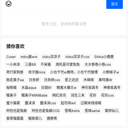
提交
暂无讨论，说说你的看法吧
猜你喜欢
Coser
miko酱ww
rioko凉凉子
rioko凉凉子cos
Shika小鹿鹿
一小央泽
三度69
不呆猫
周叽是可爱兔兔
大大卷卷小卷cos
奇行家狗崽
奈汐酱nice
小仓千代w推特，小仓千代微博
小野妹子w
抱走莫子aa
日奈娇
日奈娇cos
星之迟迟
木绵绵
果咩酱W
桜桃喵
水淼aqua
白银81
眼酱大魔王w
神乐坂真冬
神楽坂真冬
糯美子
糯美子MINIBabe
网红资讯
羽生三未
花铃
花铃cos
蜜汁猫裘
蠢沫沫
蠢沫沫cos
起司块wii
过期米线线喵
阿包也是兔娘
阿包也是兔娘COS
雪晴Astra
雪琪sama
面饼仙儿
香草喵露露
鳗鱼霏儿
鹿野希