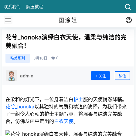
联系我们
解压教程
图涂姐
花兮_honoka演绎白衣天使，温柔与纯洁的完
美融合！
0
唯美系列
3月10日
admin
关注
私信
在柔和的灯光下，一位身着洁白
护士
服的天使悄然降临。
花兮_honoka
以其独特的气质和精湛的演绎，为我们带来
了一组令人心动的护士主题写真，将温柔与纯洁完美融
合，仿佛从画中走出的
白衣天使
。