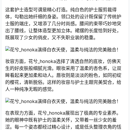
这套护士造型可谓是精心打造。纯白色的护士服剪裁得
体，勾勒出她纤细的身姿。领口处的设计既保留了传统护
士服的端庄，又增添了几分时尚感。腰间的束带巧妙地突
出了腰线，让整体造型更加立体。裙摆的长度恰到好处，
既展现了少女的俏皮，又不失职业装的稳重。
妆容方面，花兮_honoka选择了清透自然的底妆，仿佛天
生的好皮肤般细腻光滑。眼妆采用了温柔的杏色系，让双
眸看起来更加柔和动人。唇妆则是淡淡的粉色，如同初绽
的樱花，清新脱俗。这样的妆容与护士主题完美契合，给
人一种纯净无暇的感觉。
在表现力方面，花兮_honoka展现出了极高的专业素养。
她的眼神中既有护士的温柔关怀，又带着一丝少女的羞
涩。每一个姿态都经过精心设计，或是低头整理衣角的恬