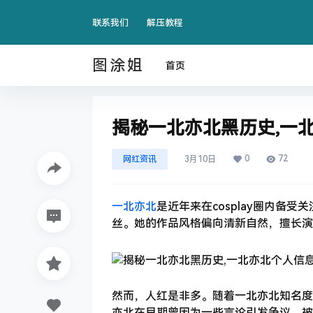
联系我们
解压教程
图涂姐
首页
揭秘一北亦北黑历史,一
0
72
网红资讯
3月10日
一北亦北
是近年来在cosplay圈内备受
丝。她的作品风格偏向清新自然，擅长演
然而，人红是非多。随着一北亦北知名度
亦北在早期曾因为一些言论引发争议，被指