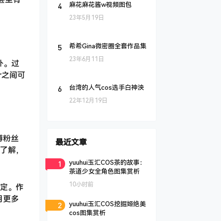
4
麻花麻花酱w视频图包
23年5月19日
5
希希Gina微密圈全套作品集
23年6月11日
外。过
r之间可
6
台湾的人气cos选手白神泱
22年12月19日
博粉丝
最近文章
据了解，
1
yuuhui玉汇COS茶的故事：
茶道少女全角色图集赏析
10小时前
定。作
用更多
2
yuuhui玉汇COS挖掘姬绝美
cos图集赏析