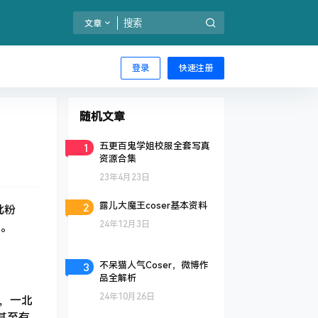
文章
登录
快速注册
随机文章
1
五更百鬼学姐校服全套写真
资源合集
23年4月23日
2
露儿大魔王coser基本资料
批粉
24年12月3日
。
3
不呆猫人气Coser，微博作
品全解析
24年10月26日
，一北
甚至有