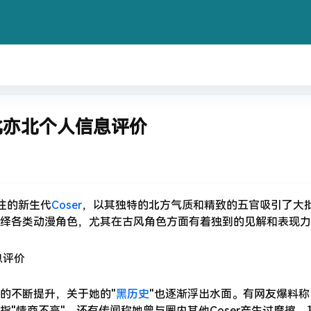
北亦北个人信息评价
关注的新生代
Coser
，以其独特的北方气质和精致的五官吸引了大
绎各类动漫角色，尤其在古风角色方面有着独到的见解和表现力
的不断提升，关于她的"
黑历史
"也逐渐浮出水面。有网友爆料称
"情商不高"。还有传闻称她曾与圈内其他Coser产生过摩擦，