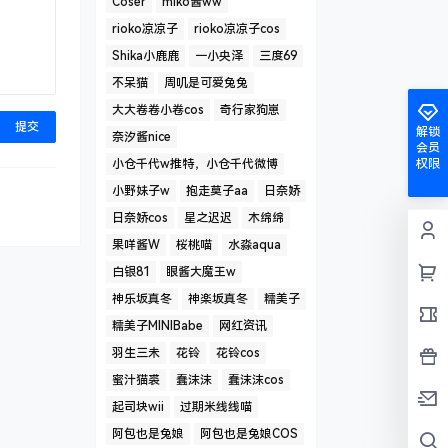
Coser
miko酱ww
rioko凉凉子
rioko凉凉子cos
Shika小鹿鹿
一小央泽
三度69
不呆猫
周叽是可爱兔兔
大大卷卷小卷cos
奇行家狗崽
提交
解锁
奈汐酱nice
会员
小仓千代w推特，小仓千代微博
权限
小野妹子w
抱走莫子aa
日奈娇
日奈娇cos
星之迟迟
木绵绵
果咩酱W
桜桃喵
水淼aqua
白银81
眼酱大魔王w
神乐坂真冬
神楽坂真冬
糯美子
糯美子MINIBabe
网红资讯
羽生三未
花铃
花铃cos
蜜汁猫裘
蠢沫沫
蠢沫沫cos
起司块wii
过期米线线喵
阿包也是兔娘
阿包也是兔娘COS