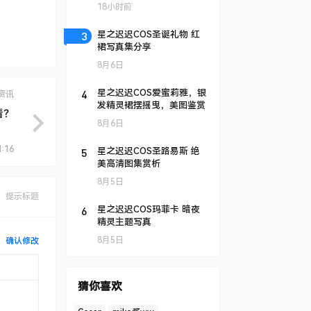
18小时前
3
星之迟迟COS圣诞礼物 红
裙写真集分享
8月6日
4
星之迟迟COS爱蜜莉雅，银
资讯
发精灵裙摆摇曳，美图鉴赏
看？
8月6日
1:16
5
星之迟迟COS圣路易斯 绝
美高清图集赏析
8月5日
提示标题
6
星之迟迟COS玛菲卡 暗夜
精灵主题写真
8月5日
确认修改
猜你喜欢