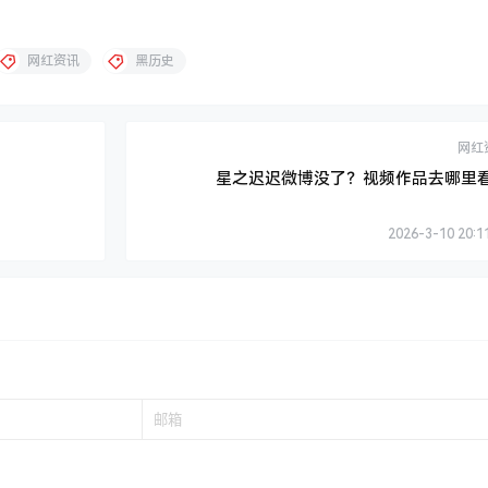
网红资讯
黑历史
网红
星之迟迟微博没了？视频作品去哪里
2026-3-10 20:1