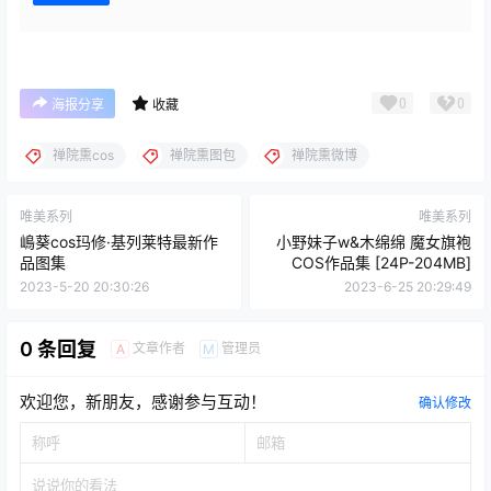
0
0
海报分享
收藏
禅院熏cos
禅院熏图包
禅院熏微博
唯美系列
唯美系列
嶋葵cos玛修·基列莱特最新作
小野妹子w&木绵绵 魔女旗袍
品图集
COS作品集 [24P-204MB]
2023-5-20 20:30:26
2023-6-25 20:29:49
0 条回复
文章作者
管理员
A
M
欢迎您，新朋友，感谢参与互动！
确认修改