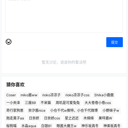
提交
暂无讨论，说说你的看法吧
猜你喜欢
Coser
miko酱ww
rioko凉凉子
rioko凉凉子cos
Shika小鹿鹿
一小央泽
三度69
不呆猫
周叽是可爱兔兔
大大卷卷小卷cos
奇行家狗崽
奈汐酱nice
小仓千代w推特，小仓千代微博
小野妹子w
抱走莫子aa
日奈娇
日奈娇cos
星之迟迟
木绵绵
果咩酱W
桜桃喵
水淼aqua
白银81
眼酱大魔王w
神乐坂真冬
神楽坂真冬