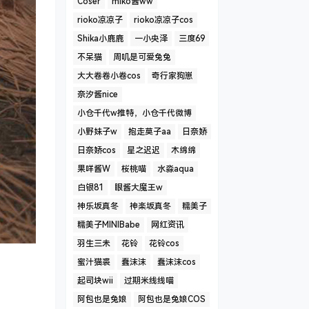
Coser
miko酱ww
rioko凉凉子
rioko凉凉子cos
Shika小鹿鹿
一小央泽
三度69
不呆猫
周叽是可爱兔兔
大大卷卷小卷cos
奇行家狗崽
奈汐酱nice
小仓千代w推特，小仓千代微博
小野妹子w
抱走莫子aa
日奈娇
日奈娇cos
星之迟迟
木绵绵
果咩酱W
桜桃喵
水淼aqua
白银81
眼酱大魔王w
神乐坂真冬
神楽坂真冬
糯美子
糯美子MINIBabe
网红资讯
羽生三未
花铃
花铃cos
蜜汁猫裘
蠢沫沫
蠢沫沫cos
起司块wii
过期米线线喵
阿包也是兔娘
阿包也是兔娘COS