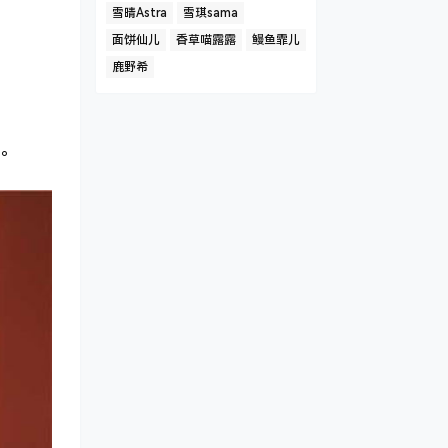
雪晴Astra
雪琪sama
面饼仙儿
香草喵露露
鳗鱼霏儿
鹿野希
。