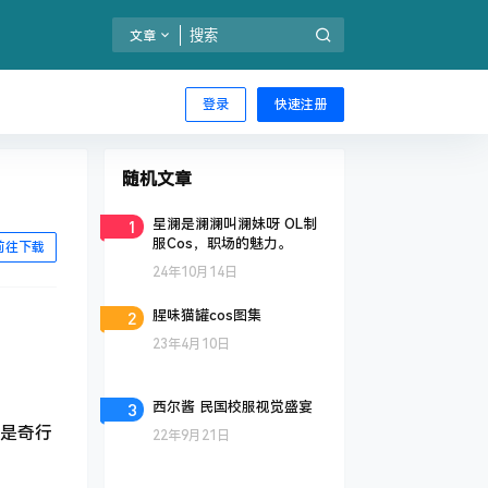
文章
登录
快速注册
随机文章
1
星澜是澜澜叫澜妹呀 OL制
服Cos，职场的魅力。
前往下载
24年10月14日
2
腥味猫罐cos图集
23年4月10日
3
西尔酱 民国校服视觉盛宴
是奇行
22年9月21日