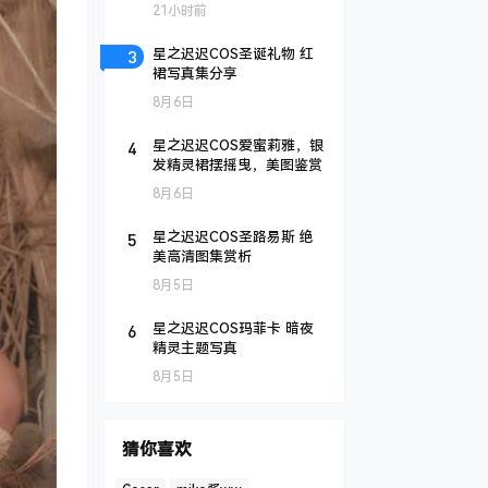
21小时前
3
星之迟迟COS圣诞礼物 红
裙写真集分享
8月6日
4
星之迟迟COS爱蜜莉雅，银
发精灵裙摆摇曳，美图鉴赏
8月6日
5
星之迟迟COS圣路易斯 绝
美高清图集赏析
8月5日
6
星之迟迟COS玛菲卡 暗夜
精灵主题写真
8月5日
猜你喜欢